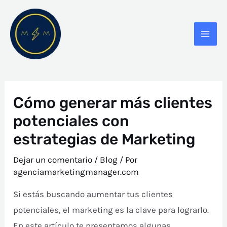
Ir
Navegación
MAI
al
de
ME
contenido
entradas
Cómo generar más clientes
potenciales con
estrategias de Marketing
Dejar un comentario
/
Blog
/ Por
agenciamarketingmanager.com
Si estás buscando aumentar tus clientes
potenciales, el marketing es la clave para lograrlo.
En este artículo te presentamos algunas