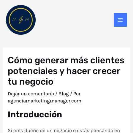
Ir
Navegación
MAI
al
de
ME
contenido
entradas
Cómo generar más clientes
potenciales y hacer crecer
tu negocio
Dejar un comentario
/
Blog
/ Por
agenciamarketingmanager.com
Introducción
Si eres dueño de un negocio o estás pensando en